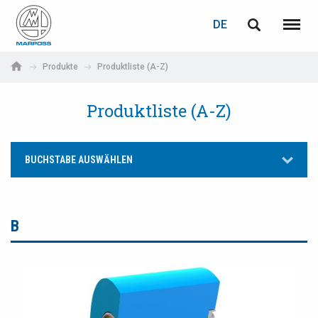
LOGIN
PASSWORTWIEDERHERSTELLUNG
DE
English
Menü
Marposs
Deutsch
Produkte
Produktliste (A-Z)
S.p.A.
E-Mail-Adresse
Italiano
Produktliste (A-Z)
Français
Passwort
BUCHSTABE AUSWÄHLEN
Español
日本語 (Japanese)
B
中文 (Chinese)
한국어 (Korean)
Wenn Sie noch nicht registriert sind, können Sie dies jetzt tun.
Hier klicken!