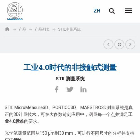
登录
密码重置
ZH
English
菜单
Marposs
Deutsch
产品
产品列表
STIL测量系统
S.p.A.
电子邮箱
Italiano
Français
工业4.0时代的非接触式测量
密码
Español
STIL测量系统
日本語 (Japanese)
中文 (Chinese)
STIL MicroMeasure3D、PORTICO3D、MAESTRO3D测量系统是真
正的3D计量技术，可在大多数苛刻应用中，测量每一个点并满足
工
한국어 (Korean)
业4.0标准
的要求。
光学笔测量范围从150 μm到30 mm，可进行不同尺寸的分析并支持
如您尚未注册，可立即免费注册！
点击此处！