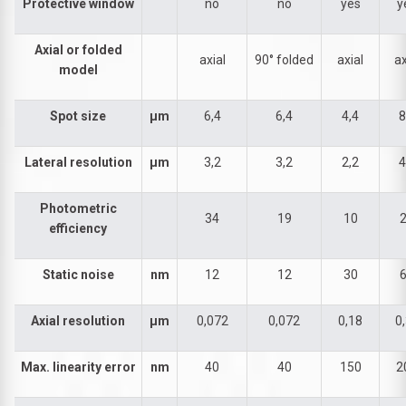
Protective window
no
no
yes
y
Axial or folded
axial
90° folded
axial
ax
model
Spot size
µm
6,4
6,4
4,4
8
Lateral resolution
µm
3,2
3,2
2,2
4
Photometric
34
19
10
efficiency
Static noise
nm
12
12
30
Axial resolution
µm
0,072
0,072
0,18
0
Max. linearity error
nm
40
40
150
2