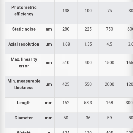
Photometric
138
100
75
3
efficiency
Static noise
nm
280
225
750
60
Axial resolution
µm
1,68
1,35
4,5
3,
Max. linearity
nm
510
400
1500
16
error
Min. measurable
µm
425
550
2000
12
thickness
Length
mm
152
58,3
168
300
Diameter
mm
50
36
59
8
Weight
g
674
130
405
22