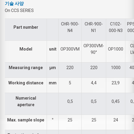
기술 사양
On CCS SERIES
CHR-900-
CHR-900-
C102-
PP
Part number
N4
N1
000-N3
00
OP300VM-
C
Model
unit
OP300VM
OP1000
90°
L
Measuring range
µm
220
220
1000
4
Working distance
mm
5
4,4
23,9
Numerical
0,5
0,5
0,45
0
aperture
Max. sample slope
°
25
25
24