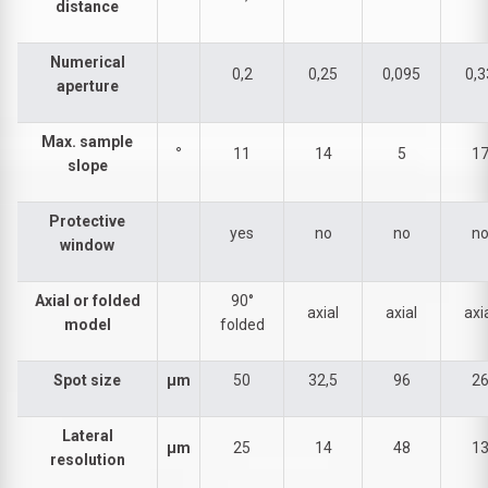
distance
Numerical
0,2
0,25
0,095
0,3
aperture
Max. sample
°
11
14
5
1
slope
Protective
yes
no
no
n
window
Axial or folded
90°
axial
axial
axi
model
folded
Spot size
µm
50
32,5
96
2
Lateral
µm
25
14
48
1
resolution