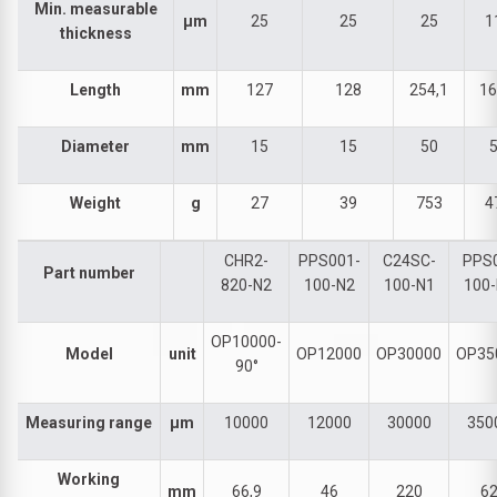
Min. measurable
µm
25
25
25
1
thickness
Length
mm
127
128
254,1
16
Diameter
mm
15
15
50
Weight
g
27
39
753
4
CHR2-
PPS001-
C24SC-
PPS
Part number
820-N2
100-N2
100-N1
100
OP10000-
Model
unit
OP12000
OP30000
OP35
90°
Measuring range
µm
10000
12000
30000
350
Working
mm
66,9
46
220
6