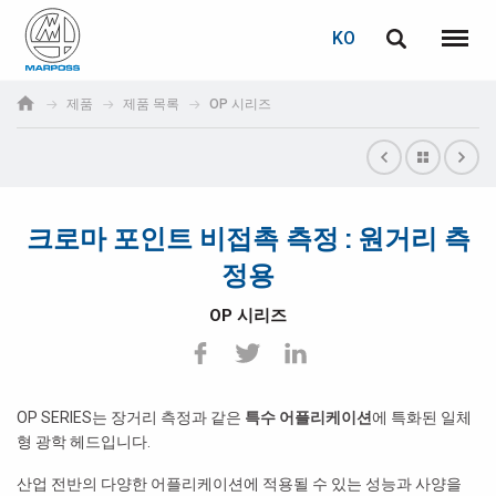
로그인
비밀번호 복구
KO
English
메뉴
Marposs
Deutsch
제품
제품 목록
OP 시리즈
S.p.A.
이메일
Italiano
Français
크로마 포인트 비접촉 측정 : 원거리 측
비밀번호
Español
정용
日本語 (Japanese)
OP 시리즈
中文 (Chinese)
한국어 (Korean)
OP SERIES는 장거리 측정과 같은
특수 어플리케이션
에 특화된 일체
아직 등록하지 않으셨다면, 지금 무료로 등록하실 수 있습니다!
형 광학 헤드입니다.
여기를 클릭하십시오!
산업 전반의 다양한 어플리케이션에 적용될 수 있는 성능과 사양을