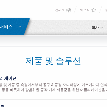
전세계
새 소식
English
비밀번호 복구
Deutsch
 서비스
회사
Italiano
이메일
Français
제품 및 솔루션
비밀번호
Español
플리케이션
日本語 (Japanese)
 및 가공 중 측정에서부터 공구 & 공정 모니터링에 이르기까지 연삭,
신 등을 비롯하여 광범위한 공작 기계 제품군을 위한 어플리케이션을
中文 (Chinese)
아직 등록하지 않으셨다면, 지금 무료로 등록하실 수 있습니다!
여기를 클릭하십시오!
한국어 (Korean)
스템