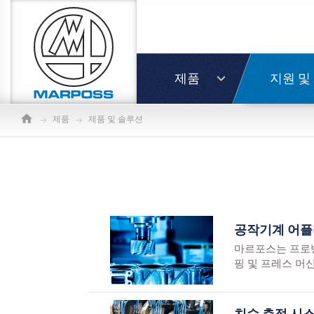
Marposs
S.p.A.
로그인
제품
지원 및
제품
제품 및 솔루션
공작기계 어
마르포스는 프로빙
핑 및 프레스 머
치수 측정 시