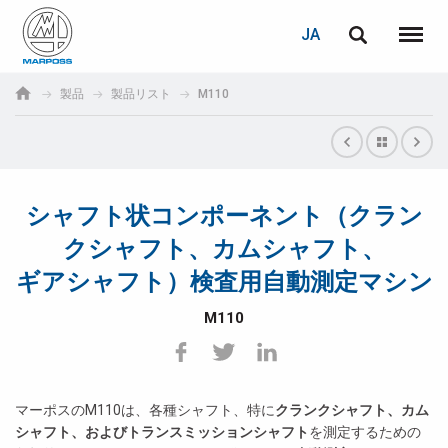
ログイン
PASSWORD RECOVERY
JA
English
メニュ
Marposs
Deutsch
製品
製品リスト
M110
S.p.A.
E-mail
Italiano
Français
シャフト状コンポーネント（クラン
パスワード
Español
クシャフト、カムシャフト、
ギアシャフト）検査用自動測定マシン
日本語 (Japanese)
M110
中文 (Chinese)
한국어 (Korean)
未登録の場合、無料でご登録いただけます。
マーポスのM110は、各種シャフト、特に
クランクシャフト、カム
こちらをクリック
シャフト、およびトランスミッションシャフト
を測定するための