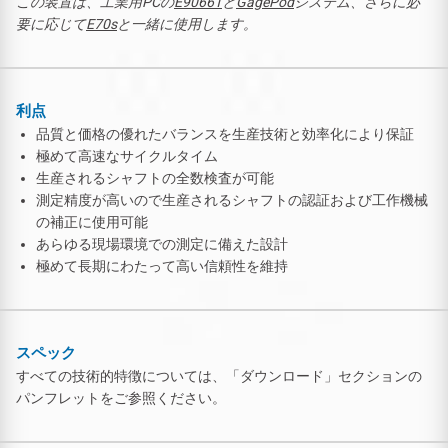
この装置は、工業用PCの
E9066T
と
GagePod
システム、さらに必
要に応じて
E70s
と一緒に使用します。
利点
品質と価格の優れたバランスを生産技術と効率化により保証
極めて高速なサイクルタイム
生産されるシャフトの全数検査が可能
測定精度が高いので生産されるシャフトの認証および工作機械
の補正に使用可能
あらゆる現場環境での測定に備えた設計
極めて長期にわたって高い信頼性を維持
スペック
すべての技術的特徴については、「ダウンロード」セクションの
パンフレットをご参照ください。