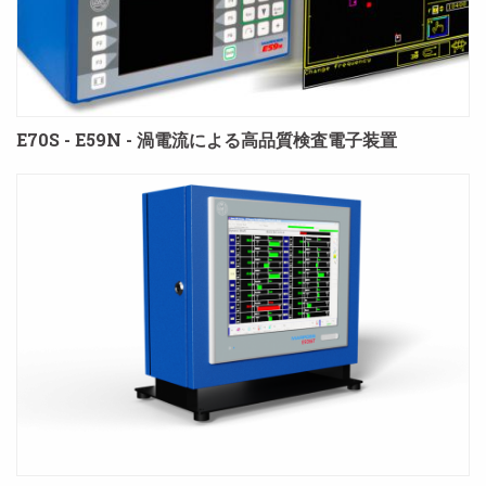
E70S - E59N - 渦電流による高品質検査電子装置