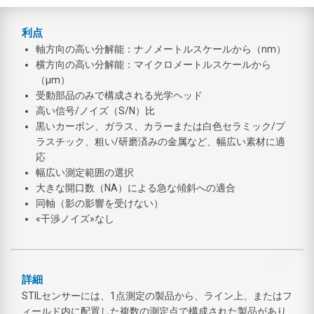
利点
軸方向の高い分解能：ナノメートルスケールから（nm）
横方向の高い分解能：マイクロメートルスケールから
（µm）
受動部品のみで構成される光学ヘッド
高い信号/ノイズ（S/N）比
黒いカーボン、ガラス、カラーまたは白色セラミック/プ
ラスチック、粗い/研磨済みの金属など、幅広い素材に適
応
幅広い測定範囲の選択
大きな開口数（NA）による急な傾斜への適合
同軸（影の影響を受けない）
«干渉ノイズ»なし
詳細
STILセンサーには、1点測定の製品から、ライン上、またはフ
ィールド内に配置した複数の測定点で構成された製品があり