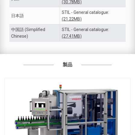
(30.78MB)
STIL - General catalogue:
日本語
(21.22MB)
中国語 (Simplified
STIL - General catalogue:
Chinese)
(27.41MB)
製品