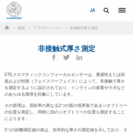
ログイン
PASSWORD RECOVERY
JA
English
メニュ
Marposs
Deutsch
製品
アプリケーション
非接触式厚さ測定
S.p.A.
E-mail
Italiano
非接触式厚さ測定
Français
パスワード
Español
STILクロマティックコンフォーカルセンサーは、透過性または段
差および対面（フェイスツーフェイス）によって、非接触で厚さ
日本語 (Japanese)
を測定するように設計されており、インラインの産業やラボなど
のあらゆる環境を対象にしています。
中文 (Chinese)
その原理は、屈折率の異なる2つの面の境界面であるジオプトリー
한국어 (Korean)
の位置を測定し、同時に別のジオプトリーの位置も測定すること
未登録の場合、無料でご登録いただけます。
によります。
こちらをクリック
2つの距離測定値の差は、光学的な厚さの測定値を示しており、そ