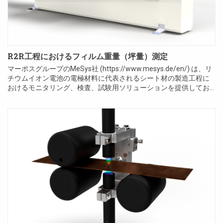
R2R工程におけるフィルム重量（坪量）測定
マーポスグループのMeSys社 (https://www.mesys.de/en/) は、リ
チウムイオン電池の電極材料に代表されるシート材の製造工程に
おけるモニタリング、検査、試験用ソリューションを提供してお
り、その中で放射線を使用しない超音波を利用した非接触デバイ
スで、材料の重量（...