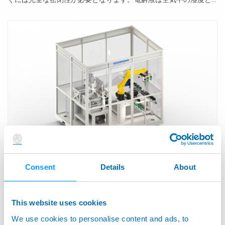
反応し、有毒な物質を生成する恐れのある可燃性溶剤を含んでい
ることがあります。さらに、水分やその他の外部からの汚染源が...
円筒型バッテリーセルのインライン電気テスト
Consent
Details
About
マーポスは、バッテリーセル製造向けに各種の品質管理システム
を提供しており、生産前のパイロットラインと量産の両方に対応
するソリューションを提供しています。マーポスは、ロボットに
This website uses cookies
よる自動アプリケーションについて豊富な経験を活かし、モジュ
ール製造におけるBoL（ビギニングオブライン）テスト、セル製
We use cookies to personalise content and ads, to
造...