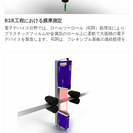
R2R工程における膜厚測定
電子デバイス分野では、ロールツーロール（R2R）処理法により、
プラスチックフィルムや金属箔のロール上に柔軟で大面積の電子
デバイスを製造します。 R2Rは、フレキシブル基板の連続処理を
含む製造法の1つです。基板は移動する2つの材料ロール間を搬送
され、追加の工程により連続してフィルム構造を製造でき...