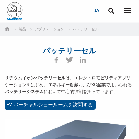
ログイン
PASSWORD RECOVERY
JA
English
メニュ
Marposs
Deutsch
製品
アプリケーション
バッテリーセル
S.p.A.
E-mail
Italiano
バッテリーセル
Français
パスワード
Español
リチウムイオンバッテリーセル
は、
エレクトロモビリティ
アプリ
ケーションをはじめ、
エネルギー貯蔵
および
3C産業
で用いられる
日本語 (Japanese)
バッテリーシステム
において中心的役割を担っています。
中文 (Chinese)
EV バーチャルショールームを訪問する
한국어 (Korean)
未登録の場合、無料でご登録いただけます。
こちらをクリック