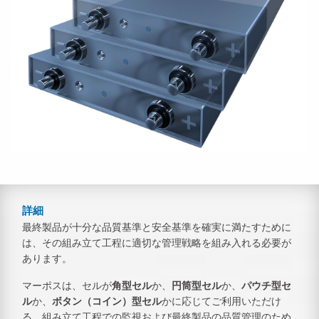
詳細
最終製品が十分な品質基準と安全基準を確実に満たすために
は、その組み立て工程に適切な管理戦略を組み入れる必要が
あります。
マーポスは、セルが
角型セル
か、
円筒型セル
か、
パウチ型セ
ル
か、
ボタン（コイン）型セル
かに応じてご利用いただけ
る、組み立て工程での監視および最終製品の品質管理のため