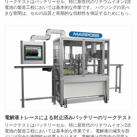
リークテストはバッテリーセル、特に新世代のリチウムイオン2次
電池の製造工程においては基本的な作業です。 ハウジングの完ぺ
きな密閉は、セルの品質と長期的な信頼性を保証するためにもっ
とも重要な特性の1つです。また、非常にわずかな電解質の損失を
防止するためにも不可欠です。電解質は可燃性成分から成るこ...
電解液トレースによる封止済みバッテリーのリークテスト
リークテストはバッテリーセル、特に新世代のリチウムイオン2次
電池の製造工程においては基本的な作業です。 電解液の減失を防
ぐには完全な密閉性が必要となります。電解液は空気中の湿度と