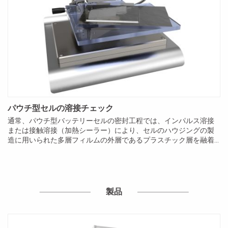
パウチ型セルの溶接チェック
通常、パウチ型バッテリーセルの密封工程では、インパルス溶接
または接触溶接（加熱シーラー）により、セルのハウジングの製
造に用いられた多層フィルムの外層であるプラスチック層を融着
します。 この溶接接合部の厚さ公差が満たされているかどうか
は、密封品質を表す重要な指標であり、セルの完全な気密性を保
証す...
製品