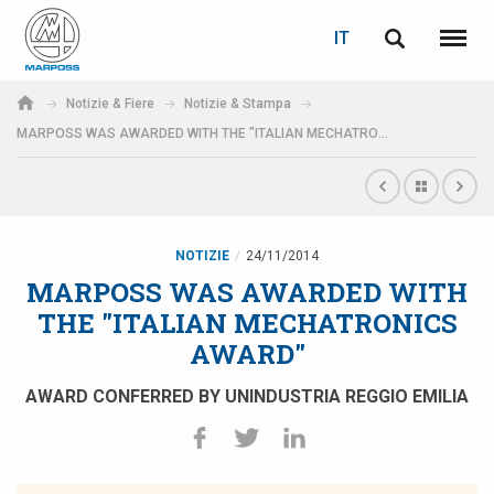
LOGIN
RECUPERA PASSWORD
IT
English
Menu
Marposs
Deutsch
Notizie & Fiere
Notizie & Stampa
S.p.A.
MARPOSS WAS AWARDED WITH THE "ITALIAN MECHATRONICS AWARD"
E-mail
Italiano
Français
Password
Español
NOTIZIE
24/11/2014
MARPOSS WAS AWARDED WITH
日本語 (Japanese)
THE "ITALIAN MECHATRONICS
AWARD"
中文 (Chinese)
AWARD CONFERRED BY UNINDUSTRIA REGGIO EMILIA
한국어 (Korean)
Se non sei ancora registrato, fallo ora: è gratis!
Clicca qui!