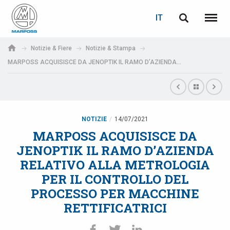
LOGIN
RECUPERA PASSWORD
IT
English
Menu
Marposs
Deutsch
Notizie & Fiere
Notizie & Stampa
S.p.A.
MARPOSS ACQUISISCE DA JENOPTIK IL RAMO D’AZIENDA RELATIVO ALLA METROLOGIA PER IL CONTROLLO DEL PROCESSO PER MACCHINE RETTIFICATRICI
E-mail
Italiano
Français
Password
Español
NOTIZIE
14/07/2021
MARPOSS ACQUISISCE DA
日本語 (Japanese)
JENOPTIK IL RAMO D’AZIENDA
RELATIVO ALLA METROLOGIA
中文 (Chinese)
PER IL CONTROLLO DEL
PROCESSO PER MACCHINE
한국어 (Korean)
RETTIFICATRICI
Se non sei ancora registrato, fallo ora: è gratis!
Clicca qui!