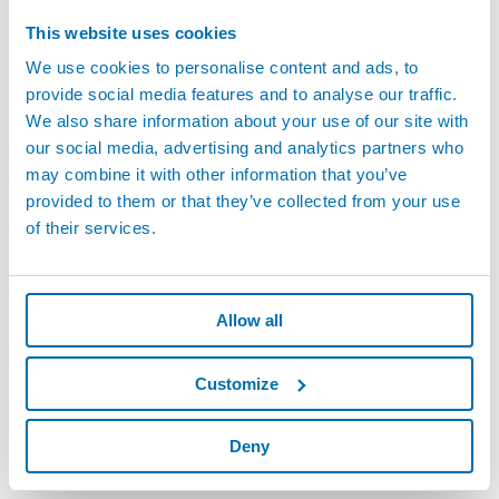
Movomatic ha sempre rappresentato
l’eccellenza tra le
soluzioni di controllo del processo di rettifica ad alta
This website uses cookies
precisione
e siamo orgogliosi di poter d’ora in avanti inglobare i
We use cookies to personalise content and ads, to
prodotti Movomatic nel portafoglio di soluzioni offerte dal Gruppo
provide social media features and to analyse our traffic.
Marposs.
We also share information about your use of our site with
Marposs proseguirà le attività esistenti con l’attuale forza lavoro
our social media, advertising and analytics partners who
operante negli stabilimenti di Peseaux (Svizzera), Ratingen e
may combine it with other information that you’ve
Ludwisburg (Germania).
provided to them or that they’ve collected from your use
of their services.
Marposs e Jenoptik hanno siglato l’accordo in data 14 Luglio,
2021.
L’operazione si concluderà tra la fine di Luglio e l’inizio di
Agosto p.v. e maggiori informazioni verranno rilasciate a quella
data.
Allow all
Customize
Deny