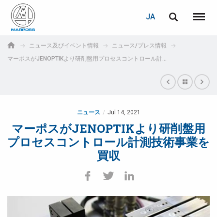
ログイン
PASSWORD RECOVERY
JA
English
メニュ
Marposs
Deutsch
ニュース及びイベント情報
ニュース/プレス情報
S.p.A.
マーポスがJENOPTIKより研削盤用プロセスコントロール計測技術事業を買収
E-mail
Italiano
Français
パスワード
Español
ニュース
Jul 14, 2021
マーポスがJENOPTIKより研削盤用
日本語 (Japanese)
プロセスコントロール計測技術事業を
買収
中文 (Chinese)
한국어 (Korean)
未登録の場合、無料でご登録いただけます。
こちらをクリック