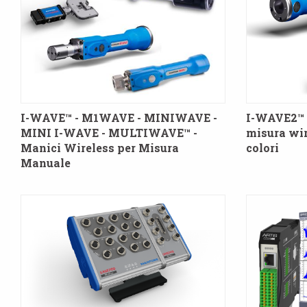
I-WAVE™ - M1WAVE - MINIWAVE -
I-WAVE2™ 
MINI I-WAVE - MULTIWAVE™ -
misura wir
Manici Wireless per Misura
colori
Manuale