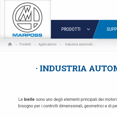
Marposs
S.p.A.
LOGIN
PRODOTTI
SUPP
Prodotti
Applications
· Industria automobilistica -- Motore: Soluzioni per bielle
· INDUSTRIA AUTOM
Le
bielle
sono uno degli elementi principali dei motori
bisogno per i controlli dimensionali, geometrici e di p