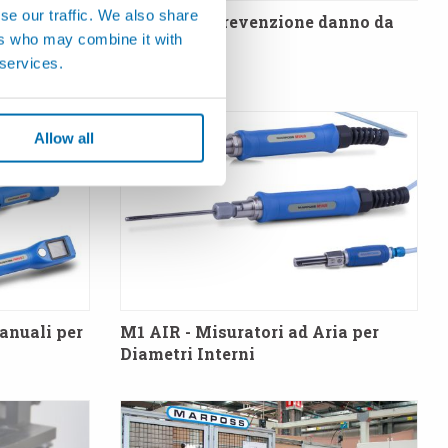
se our traffic. We also share
 Non a
GEMCMS - Prevenzione danno da
ers who may combine it with
rza e
collisioni
 services.
Allow all
anuali per
M1 AIR - Misuratori ad Aria per
Diametri Interni