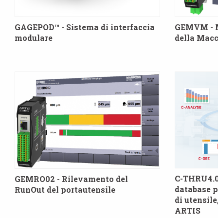
GAGEPOD™ - Sistema di interfaccia
GEMVM - M
modulare
della Macc
C-THRU4.0 
GEMRO02 - Rilevamento del
database p
RunOut del portautensile
di utensil
ARTIS