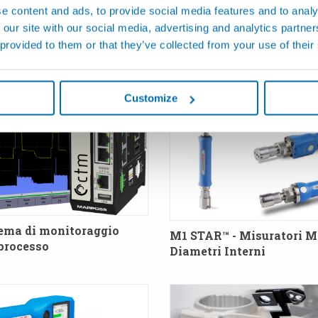
e content and ads, to provide social media features and to analy
Sistema di monitoraggio
DDU - Sistema di Sensori
 our site with our social media, advertising and analytics partn
 processo
Contatto per Controllo Fo
 provided to them or that they’ve collected from your use of their
Coppia
Customize
ema di monitoraggio
M1 STAR™ - Misuratori M
 processo
Diametri Interni