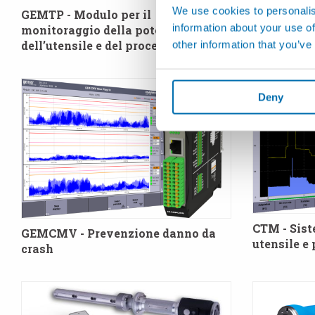
We use cookies to personalis
GEMTP - Modulo per il
GEMCPU - 
information about your use of
monitoraggio della potenza
utensile e
other information that you’ve
dell’utensile e del processo
Deny
CTM - Sist
GEMCMV - Prevenzione danno da
utensile e
crash