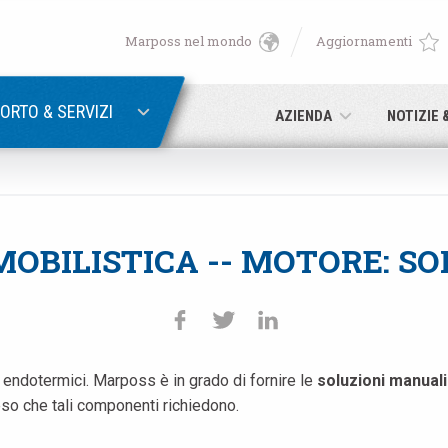
Marposs nel mondo
Aggiornamenti
English
RECUPERA PASSWORD
Deutsch
ORTO & SERVIZI
AZIENDA
NOTIZIE 
Italiano
E-mail
Français
OBILISTICA -- MOTORE: SO
Password
Español
日本語 (Japanese)
 endotermici. Marposs è in grado di fornire le
中文 (Chinese)
soluzioni manual
eso che tali componenti richiedono.
Se non sei ancora registrato, fallo ora: è gratis!
Clicca qui!
한국어 (Korean)