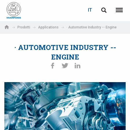
LOGIN
RECUPERA PASSWORD
IT
English
Menu
Marposs
Deutsch
Prodotti
Applications
· Automotive Industry -- Engine
S.p.A.
E-mail
Italiano
· AUTOMOTIVE INDUSTRY --
Français
ENGINE
Password
Español
日本語 (Japanese)
中文 (Chinese)
한국어 (Korean)
Se non sei ancora registrato, fallo ora: è gratis!
Clicca qui!