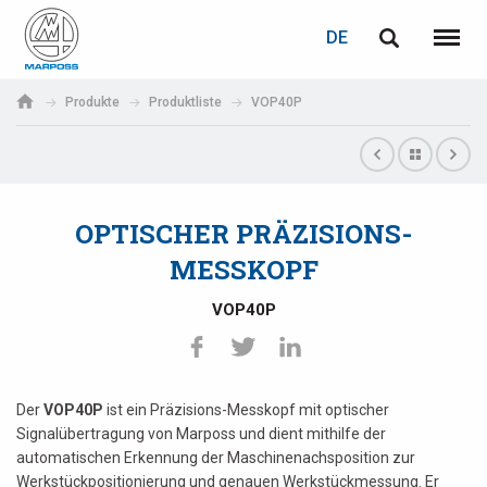
LOGIN
PASSWORTWIEDERHERSTELLUNG
DE
English
Menü
Marposs
Deutsch
Produkte
Produktliste
VOP40P
S.p.A.
E-Mail-Adresse
Italiano
Français
OPTISCHER PRÄZISIONS-
Passwort
Español
MESSKOPF
日本語 (Japanese)
VOP40P
中文 (Chinese)
한국어 (Korean)
Der
VOP40P
ist ein Präzisions-Messkopf mit optischer
Wenn Sie noch nicht registriert sind, können Sie dies jetzt tun.
Signalübertragung von Marposs und dient mithilfe der
automatischen Erkennung der Maschinenachsposition zur
Hier klicken!
Werkstückpositionierung und genauen Werkstückmessung. Er