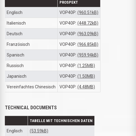
PROSPEKT
Englisch
VOP40P:
(960.51kB)
Italienisch
VOP40P:
(448.72kB)
Deutsch
VOP40P:
(963.09kB)
Französisch
VOP40P:
(966.85kB)
Spanisch
VOP40P:
(959.94kB)
Russisch
VOP40P:
(1.25MB)
Japanisch
VOP40P:
(1.50MB)
Vereinfachtes Chinesisch
VOP40P:
(4.48MB)
TECHNICAL DOCUMENTS
TABELLE MIT TECHNISCHEN DATEN
Englisch
(53.59kB)