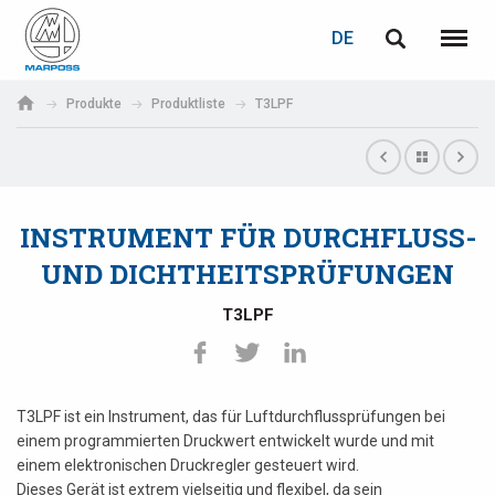
LOGIN
PASSWORTWIEDERHERSTELLUNG
DE
English
Menü
Marposs
Deutsch
Produkte
Produktliste
T3LPF
S.p.A.
E-Mail-Adresse
Italiano
Français
INSTRUMENT FÜR DURCHFLUSS-
Passwort
Español
UND DICHTHEITSPRÜFUNGEN
日本語 (Japanese)
T3LPF
中文 (Chinese)
한국어 (Korean)
T3LPF ist ein Instrument, das für Luftdurchflussprüfungen bei
Wenn Sie noch nicht registriert sind, können Sie dies jetzt tun.
einem programmierten Druckwert entwickelt wurde und mit
einem elektronischen Druckregler gesteuert wird.
Hier klicken!
Dieses Gerät ist extrem vielseitig und flexibel, da sein