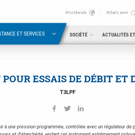
Worldwide
What's new
English
PASSWORD RECOVERY
Deutsch
STANCE ET SERVICES
SOCIÉTÉ
ACTUALITÉS E
Italiano
Adresse électronique
Français
POUR ESSAIS DE DÉBIT ET 
Password
Español
T3LPF
日本語 (Japanese)
中文 (Chinese)
ir à une pression programmée, contrôlée avec un régulateur de p
 you are not yet registered, you may do it now: it is free!
Click her
한국어 (Korean)
sais et d’étanchéité, endant cet instrument extrêmement polyvale