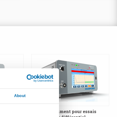
About
chute de
T3LD - Instrument pour essais