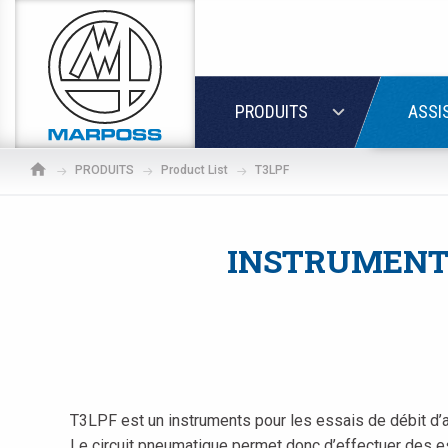
Marposs
S.p.A.
LOGIN
PRODUITS
ASSI
PRODUITS
Product List
T3LPF
INSTRUMENT 
T3LPF est un instruments pour les essais de débit d’a
If
Le circuit pneumatique permet donc d’effectuer des es