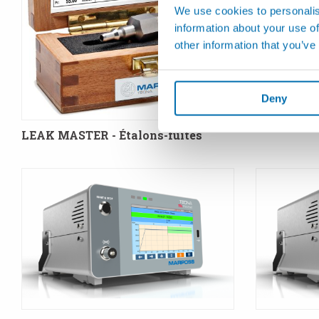
We use cookies to personalis
information about your use of
other information that you’ve
LEAK TEST
Calibreur e
Deny
LEAK MASTER - Étalons-fuites