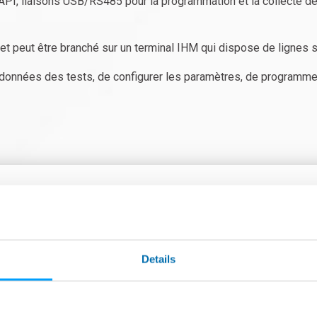
API, liaisons USB/RS485 pour la programmation et la collecte de 
t peut être branché sur un terminal IHM qui dispose de lignes sé
es données des tests, de configurer les paramètres, de program
RELATED PRODUCTS
Details