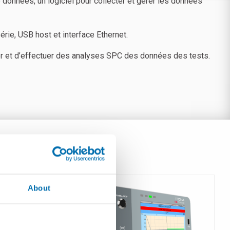
données, un logiciel pour collecter et gérer les données
rie, USB host et interface Ethernet.
mer et d’effectuer des analyses SPC des données des tests.
About