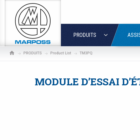
Marposs
S.p.A.
LOGIN
PRODUITS
ASSI
PRODUITS
Product List
TM3PQ
MODULE D’ESSAI D’
If