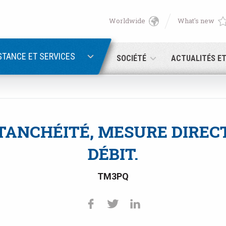
Worldwide
What's new
English
PASSWORD RECOVERY
Deutsch
STANCE ET SERVICES
SOCIÉTÉ
ACTUALITÉS E
Italiano
Adresse électronique
Français
ÉTANCHÉITÉ, MESURE DIREC
Password
Español
DÉBIT.
日本語 (Japanese)
TM3PQ
中文 (Chinese)
 you are not yet registered, you may do it now: it is free!
Click her
한국어 (Korean)