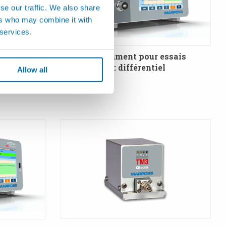
se our traffic. We also share
ers who may combine it with
 services.
chute de
T3LD - Instrument pour essais
d’étanchéité : différentiel
Allow all