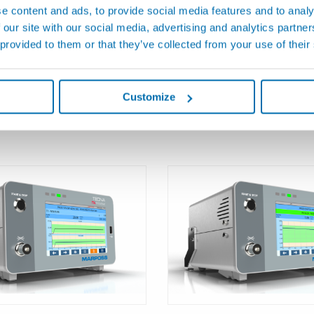
e content and ads, to provide social media features and to analy
 our site with our social media, advertising and analytics partn
 provided to them or that they’ve collected from your use of their
ER CONTROL – LTC -
T2 - Détecteur de fuites : 
t simulateur de fuites
pression absolue
Customize