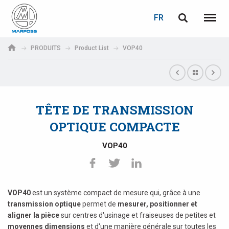
LOGIN
PASSWORD RECOVERY
FR
English
Menu
Marposs
Deutsch
PRODUITS
Product List
VOP40
S.p.A.
Adresse électronique
Italiano
Français
TÊTE DE TRANSMISSION
Password
Español
OPTIQUE COMPACTE
日本語 (Japanese)
VOP40
中文 (Chinese)
한국어 (Korean)
VOP40
est un système compact de mesure qui, grâce à une
If you are not yet registered, you may do it now: it is free!
transmission optique
permet de
mesurer, positionner et
aligner la pièce
sur centres d'usinage et fraiseuses de petites et
Click here!
moyennes dimensions
et d'une manière générale sur toutes les