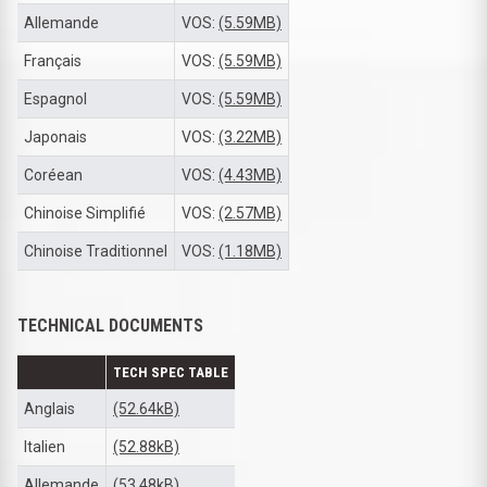
Allemande
VOS:
(5.59MB)
Français
VOS:
(5.59MB)
Espagnol
VOS:
(5.59MB)
Japonais
VOS:
(3.22MB)
Coréean
VOS:
(4.43MB)
Chinoise Simplifié
VOS:
(2.57MB)
Chinoise Traditionnel
VOS:
(1.18MB)
TECHNICAL DOCUMENTS
TECH SPEC TABLE
Anglais
(52.64kB)
Italien
(52.88kB)
Allemande
(53.48kB)