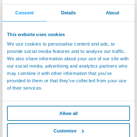
Consent
Details
About
This website uses cookies
We use cookies to personalise content and ads, to
provide social media features and to analyse our traffic.
We also share information about your use of our site with
our social media, advertising and analytics partners who
may combine it with other information that you’ve
provided to them or that they’ve collected from your use
PROGRAMME POUR APPLICATIONS DE PALPAGE
ET LASER - Cycles logiciels pour mesure et
of their services.
vérification de pièce et d'outil
Allow all
Customize