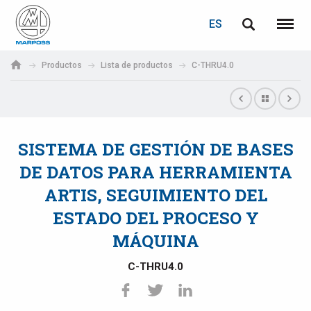
ACCEDER
RECUPERACIÓN DE CONTRASEÑA
ES
English
Menú
Marposs
Deutsch
Productos
Lista de productos
C-THRU4.0
S.p.A.
Correo electrónico
Italiano
Français
SISTEMA DE GESTIÓN DE BASES
Contraseña
Español
DE DATOS PARA HERRAMIENTA
ARTIS, SEGUIMIENTO DEL
日本語 (Japanese)
ESTADO DEL PROCESO Y
中文 (Chinese)
MÁQUINA
한국어 (Korean)
C-THRU4.0
Si aún no está registrado, puede hacerlo ahora: ¡es gratis!
Haga clic aquí