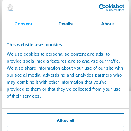
DESCARGAR
BROCHURES AND MANUALS
FICHA TÉCNICA
Consent
Details
About
Inglés
C-THRU4.0:
(1.20MB)
Alemán
C-THRU4.0:
(1.20MB)
This website uses cookies
Japonés
C-THRU4.0:
(649.35kB)
We use cookies to personalise content and ads, to
provide social media features and to analyse our traffic.
Coreano
C-THRU4.0:
(1.49MB)
We also share information about your use of our site with
Chino simplificado
C-THRU4.0:
(0.99MB)
our social media, advertising and analytics partners who
may combine it with other information that you’ve
provided to them or that they’ve collected from your use
of their services.
PRODUCTOS RELACIONADOS
Allow all