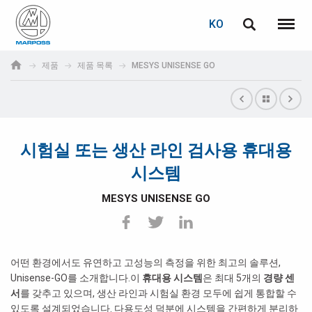
로그인
비밀번호 복구
KO
English
메뉴
Marposs
Deutsch
제품
제품 목록
MESYS UNISENSE GO
S.p.A.
이메일
Italiano
Français
시험실 또는 생산 라인 검사용 휴대용
비밀번호
Español
시스템
日本語 (Japanese)
MESYS UNISENSE GO
中文 (Chinese)
한국어 (Korean)
어떤 환경에서도 유연하고 고성능의 측정을 위한 최고의 솔루션,
아직 등록하지 않으셨다면, 지금 무료로 등록하실 수 있습니다!
Unisense-GO를 소개합니다.이
휴대용 시스템
은 최대 5개의
경량 센
서
를 갖추고 있으며, 생산 라인과 시험실 환경 모두에 쉽게 통합할 수
여기를 클릭하십시오!
있도록 설계되었습니다. 다용도성 덕분에 시스템을 간편하게 분리하