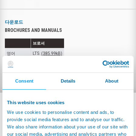
다운로드
BROCHURES AND MANUALS
브로셔
영어
LT5:
(385.99kB)
이탈리아어
LT5:
(369.83kB)
간체 중국어
LT5:
(0.97MB)
Consent
Details
About
This website uses cookies
제품 관련
We use cookies to personalise content and ads, to
provide social media features and to analyse our traffic.
We also share information about your use of our site with
our social media, advertising and analytics partners who