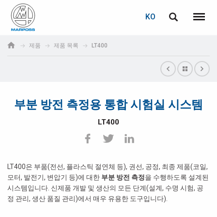
로그인
비밀번호 복구
KO
English
메뉴
Marposs
Deutsch
제품
제품 목록
LT400
S.p.A.
이메일
Italiano
Français
부분 방전 측정용 통합 시험실 시스템
비밀번호
Español
LT400
日本語 (Japanese)
中文 (Chinese)
LT400은 부품(전선, 플라스틱 절연체 등), 권선, 공정, 최종 제품(코일,
모터, 발전기, 변압기 등)에 대한
부분 방전 측정
을 수행하도록 설계된
한국어 (Korean)
시스템입니다. 신제품 개발 및 생산의 모든 단계(설계, 수명 시험, 공
아직 등록하지 않으셨다면, 지금 무료로 등록하실 수 있습니다!
정 관리, 생산 품질 관리)에서 매우 유용한 도구입니다).
여기를 클릭하십시오!