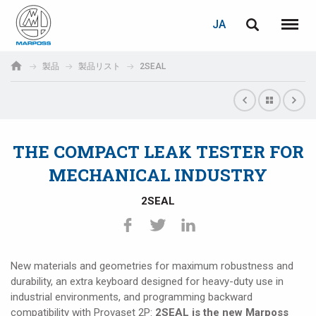
ログイン
PASSWORD RECOVERY
JA
English
メニュ
Marposs
Deutsch
製品
製品リスト
2SEAL
S.p.A.
E-mail
Italiano
Français
THE COMPACT LEAK TESTER FOR
パスワード
Español
MECHANICAL INDUSTRY
日本語 (Japanese)
2SEAL
中文 (Chinese)
한국어 (Korean)
New materials and geometries for maximum robustness and
未登録の場合、無料でご登録いただけます。
durability, an extra keyboard designed for heavy-duty use in
industrial environments, and programming backward
こちらをクリック
compatibility with Provaset 2P:
2SEAL is the new Marposs