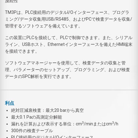
接続性
TM3Pは、PLC接続用のデジタルI/Oインターフェース、プログラ
ミング/データ収集用USB/RS485、およびPCで検査データを収集/
管理するソフトウェアを備えています。
この装置にPLCを接続して、PLCで制御できます。また、シリアル
ライン、USBホスト、Ethernetインターフェースを備えたHMI端末
を接続できます。
ソフトウェアマネージャーを使用して、検査データの収集と管
理、パラメーターのセットアップ、プログラミング、および検査
データのSPC解析を実行できます。
利点
絶対圧減衰検査：最大20 barから真空
最大0.1 Paの高測定分解能
3
3
漏れを計算および表示する単位：cm
/minまたはcm
/h
300件の検査テーブル
PLC接続用のデジタルI/Oインターフェース