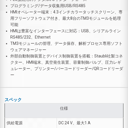
プログラミング/データ収集用USB/RS485
HMIオペレーター端末：4.3インチカラータッチスクリーン、専
用フリーソフトウェア付き、最大8台のTM3モジュールを処理
可能
HMIは豊富なインターフェースに対応：USB、シリアルライン
RS485/232、Ethernet
TM3モジュールの管理、データ保存、解析プロセス専用ソフト
ウェアマネージャー
外部自動制御装置とデバイス制御装置を搭載：Staubli社製コネ
クター、HMI端末、真空発生装置、容量制御バルブ、圧力レギ
ュレーター、プリンター/バーコードリーダー/QRコードリーダ
ー
スペック
仕様
供給電源
DC 24 V、最大1 A