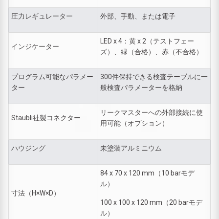
圧力レギュレーター
外部、手動、または電子
LED x 4：黄 x 2（テストフェー
インジケーター
ズ）、緑（合格）、赤（不合格）
プログラム可能なパラメー
300件保持できる検査テーブルに一
ター
般検査パラメーターを格納
リークマスターへの外部接続に使
Staubli社製コネクター
用可能（オプション）
ハウジング
未塗装アルミニウム
84 x 70 x 120 mm（10 barモデ
ル）
寸法（H×W×D）
100 x 100 x 120 mm（20 barモデ
ル）