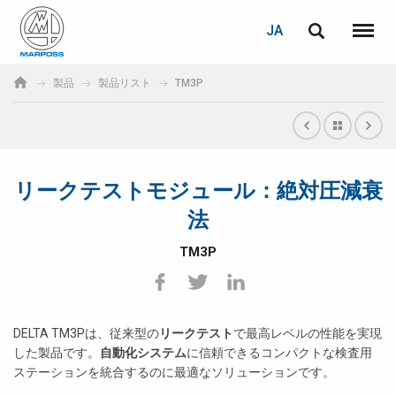
ログイン
PASSWORD RECOVERY
JA
English
メニュ
Marposs
Deutsch
製品
製品リスト
TM3P
S.p.A.
E-mail
Italiano
Français
リークテストモジュール：絶対圧減衰
パスワード
Español
法
日本語 (Japanese)
TM3P
中文 (Chinese)
한국어 (Korean)
DELTA TM3Pは、従来型の
リークテスト
で最高レベルの性能を実現
未登録の場合、無料でご登録いただけます。
した製品です。
自動化システム
に信頼できるコンパクトな検査用
ステーションを統合するのに最適なソリューションです。
こちらをクリック