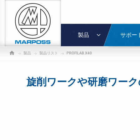
Marposs
S.p.A.
ログイ
製品
サポー
製品
製品リスト
PROFILAB.X40
旋削ワークや研磨ワーク