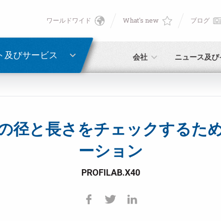
ワールドワイド
What's new
ブログ
English
ン
PASSWORD RECOVERY
Deutsch
ト及びサービス
会社
ニュース及び
Italiano
E-mail
Français
の径と長さをチェックするた
パスワード
Español
ーション
日本語 (Japanese)
PROFILAB.X40
中文 (Chinese)
未登録の場合、無料でご登録いただけます。
こちらをクリック
한국어 (Korean)