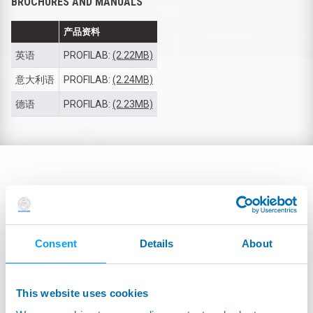
BROCHURES AND MANUALS
产品资料
英语
PROFILAB:
(2.22MB)
意大利语
PROFILAB:
(2.24MB)
德语
PROFILAB:
(2.23MB)
Consent
Details
About
This website uses cookies