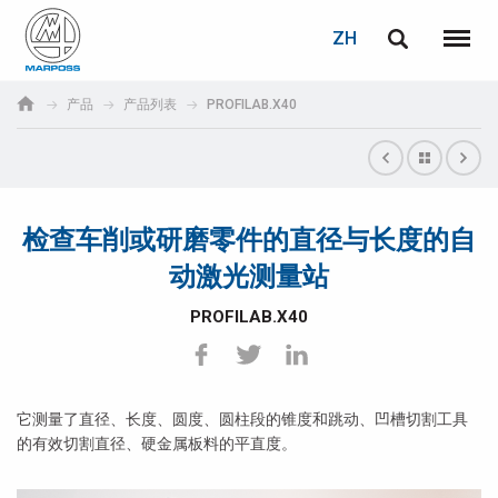
登录
密码重置
ZH
English
菜单
Marposs
Deutsch
产品
产品列表
PROFILAB.X40
S.p.A.
电子邮箱
Italiano
Français
检查车削或研磨零件的直径与长度的自
密码
Español
动激光测量站
日本語 (Japanese)
PROFILAB.X40
中文 (Chinese)
한국어 (Korean)
它测量了直径、长度、圆度、圆柱段的锥度和跳动、凹槽切割工具
的有效切割直径、硬金属板料的平直度。
如您尚未注册，可立即免费注册！
点击此处！