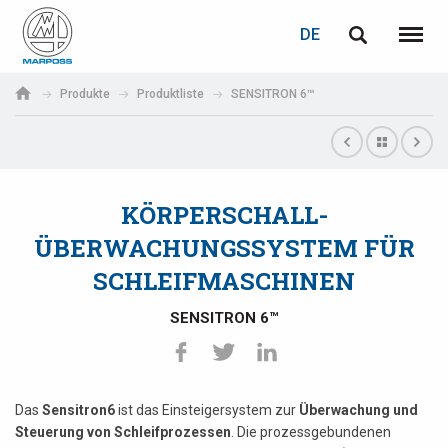
LOGIN
PASSWORTWIEDERHERSTELLUNG
DE
English
Menü
Marposs
Deutsch
Produkte
Produktliste
SENSITRON 6™
S.p.A.
E-Mail-Adresse
Italiano
Français
KÖRPERSCHALL-
Passwort
Español
ÜBERWACHUNGSSYSTEM FÜR
SCHLEIFMASCHINEN
日本語 (Japanese)
SENSITRON 6™
中文 (Chinese)
한국어 (Korean)
Wenn Sie noch nicht registriert sind, können Sie dies jetzt tun.
Das
Sensitron6
ist das Einsteigersystem zur
Überwachung und
Hier klicken!
Steuerung von Schleifprozessen
. Die prozessgebundenen