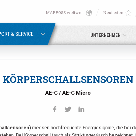
MARPOSS weltweit
Neuheiten
English
PASSWORTWIEDERHERSTELLUNG
Deutsch
ORT & SERVICE
UNTERNEHMEN
Italiano
E-Mail-Adresse
Français
KÖRPERSCHALLSENSOREN
Passwort
Español
AE-C / AE-C Micro
日本語 (Japanese)
中文 (Chinese)
hallsensoren)
messen hochfrequente Energiesignale, die bei d
Sie noch nicht registriert sind, können Sie dies jetzt tun.
Hier kli
한국어 (Korean)
hen. Bei Körperschall (auch als Strukturgeräusch bezeichnet, j