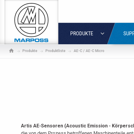
Marposs
S.p.A.
LOGIN
PRODUKTE
SUPP
Produkte
Produktliste
AE-C / AE-C Micro
Artis AE-Sensoren (Acoustic Emission - Körpersc
Wenn 
die von dem Prozess betroffenen Maschinenteile entste