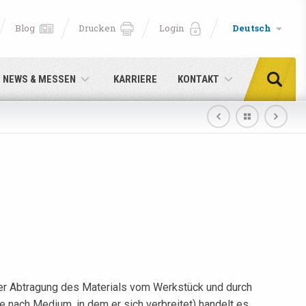
Blog
Drucken
Login
Deutsch
NEWS & MESSEN
KARRIERE
KONTAKT
er Abtragung des Materials vom Werkstück und durch
cken!
e nach Medium, in dem er sich verbreitet) handelt es