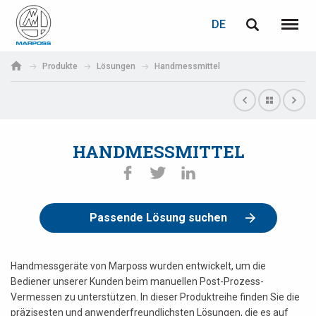
LOGIN
PASSWORTWIEDERHERSTELLUNG
DE
English
Menü
Marposs
Deutsch
Produkte
Lösungen
Handmessmittel
S.p.A.
E-Mail-Adresse
Italiano
Français
HANDMESSMITTEL
Passwort
Español
日本語 (Japanese)
Passende Lösung suchen
中文 (Chinese)
한국어 (Korean)
Handmessgeräte von Marposs wurden entwickelt, um die
Wenn Sie noch nicht registriert sind, können Sie dies jetzt tun.
Bediener unserer Kunden beim manuellen Post-Prozess-
Vermessen zu unterstützen. In dieser Produktreihe finden Sie die
Hier klicken!
präzisesten und anwenderfreundlichsten Lösungen, die es auf