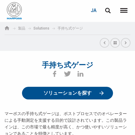
ログイン
PASSWORD RECOVERY
JA
English
メニュ
Marposs
Deutsch
製品
Solutions
手持ち式ゲージ
S.p.A.
E-mail
Italiano
Français
手持ち式ゲージ
パスワード
Español
日本語 (Japanese)
ソリューションを探す
中文 (Chinese)
한국어 (Korean)
マーポスの手持ち式ゲージは、ポストプロセスでのオペレーター
未登録の場合、無料でご登録いただけます。
による手動測定を支援する目的で設計されています。この製品ラ
インは、この市場で最も精度が高く、かつ使いやすいソリューシ
こちらをクリック
ョンであることを特徴としています。