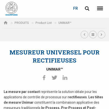
LOGIN
PASSWORD RECOVERY
FR
English
Menu
Marposs
Deutsch
PRODUITS
Product List
UNIMAR™
S.p.A.
Adresse électronique
Italiano
Français
MESUREUR UNIVERSEL POUR
Password
Español
RECTIFIEUSES
日本語 (Japanese)
UNIMAR™
中文 (Chinese)
한국어 (Korean)
La mesure par contact
représente la solution idéale pour les
If you are not yet registered, you may do it now: it is free!
applications de contrôle de processus sur
rectifieuses
.
Les têtes
de mesure Unimar
constituent la combinaison applicative des
Click here!
mesureurs traditionnels
In-Process, Pre-Process et Post-