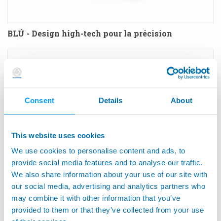
BLÚ - Design high-tech pour la précision
Consent
Details
About
This website uses cookies
We use cookies to personalise content and ads, to
provide social media features and to analyse our traffic.
We also share information about your use of our site with
our social media, advertising and analytics partners who
P1D ME - Solution simple in-process pour mesure
may combine it with other information that you’ve
de diamètres intérieurs et diamètres extérieurs sur
provided to them or that they’ve collected from your use
machine-outil