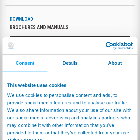
DOWNLOAD
BROCHURES AND MANUALS
BROCHURE
LEAK TESTS IN THE PRODUCTION OF
BATTERY SYSTEMS:
(3.59MB)
Anglais
Consent
Details
About
QUALITY CONTROL IN BATTERY
PRODUCTION:
(5.06MB)
LEAK TESTS IN THE PRODUCTION OF
This website uses cookies
Allemande
BATTERY SYSTEMS:
(3.81MB)
We use cookies to personalise content and ads, to
LEAK TESTS IN THE PRODUCTION OF
provide social media features and to analyse our traffic.
Japonais
BATTERY SYSTEMS:
(1.38MB)
We also share information about your use of our site with
our social media, advertising and analytics partners who
LEAK TESTS IN THE PRODUCTION OF
Coréean
may combine it with other information that you’ve
BATTERY SYSTEMS:
(4.62MB)
provided to them or that they’ve collected from your use