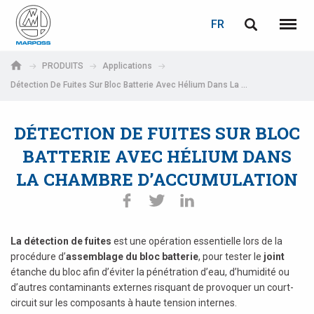
LOGIN
PASSWORD RECOVERY
FR
English
Menu
Marposs
Deutsch
PRODUITS
Applications
S.p.A.
Détection De Fuites Sur Bloc Batterie Avec Hélium Dans La Chambre D’Accumulation
Adresse électronique
Italiano
DÉTECTION DE FUITES SUR BLOC
Français
Password
BATTERIE AVEC HÉLIUM DANS
Español
LA CHAMBRE D’ACCUMULATION
日本語 (Japanese)
中文 (Chinese)
La détection de fuites
est une opération essentielle lors de la
procédure d’
assemblage du bloc batterie
, pour tester le
joint
한국어 (Korean)
étanche du bloc afin d’éviter la pénétration d’eau, d’humidité ou
If you are not yet registered, you may do it now: it is free!
d’autres contaminants externes risquant de provoquer un court-
Click here!
circuit sur les composants à haute tension internes.