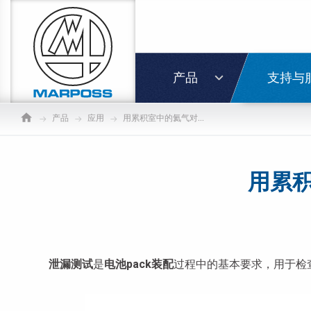
Marposs
S.p.A.
登录
产品
支持与
产品
应用
用累积室中的氦气对电池Pack进行泄漏测试
用累积
泄漏测试
是
电池pack装配
过程中的基本要求，用于检查