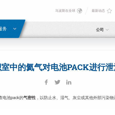
马波斯在全球
最新动态
English
密码重置
Deutsch
服务
公司
Italiano
电子邮箱
Français
室中的氦气对电池PACK进行
密码
Español
日本語 (Japanese)
电池pack的
气密性
，以防止水、湿气、灰尘或其他外部污染物进
中文 (Chinese)
如您尚未注册，可立即免费注册！
点击此处！
한국어 (Korean)