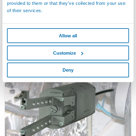
provided to them or that they’ve collected from your use
of their services.
Allow all
NANOUNIMAR™ - Cabeza de Medida In-Process
Customize
Ultra-Compacta para Rectificadora
Deny