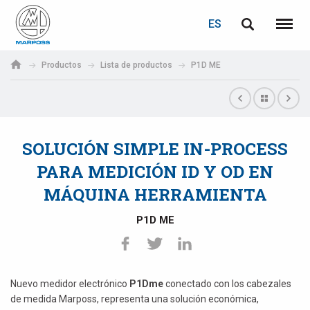
ACCEDER
RECUPERACIÓN DE CONTRASEÑA
ES
English
Menú
Marposs
Deutsch
Productos
Lista de productos
P1D ME
S.p.A.
Correo electrónico
Italiano
Français
SOLUCIÓN SIMPLE IN-PROCESS
Contraseña
Español
PARA MEDICIÓN ID Y OD EN
MÁQUINA HERRAMIENTA
日本語 (Japanese)
P1D ME
中文 (Chinese)
한국어 (Korean)
Si aún no está registrado, puede hacerlo ahora: ¡es gratis!
Nuevo medidor electrónico
P1Dme
conectado con los cabezales
Haga clic aquí
de medida Marposs, representa una solución económica,