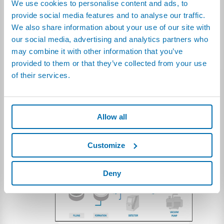
We use cookies to personalise content and ads, to
prueba de estanqueidad de las celdas de batería
provide social media features and to analyse our traffic.
acabadas, antes o después de la formación,
We also share information about your use of our site with
efectuando un trazado mediante vapor o gases que
ya están presentes o se generan dentro de la celda.
our social media, advertising and analytics partners who
La prueba se realiza en una cámara de vacío y se usa
may combine it with other information that you’ve
un espectrómetro de masa especial para el trazado.
provided to them or that they’ve collected from your use
No es necesario añadir un gas trazador como el helio
of their services.
dentro de la celda para la prueba.
Allow all
Customize
Deny