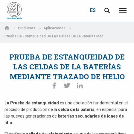
ACCEDER
RECUPERACIÓN DE CONTRASEÑA
ES
English
Menú
Marposs
Deutsch
Productos
Aplicaciones
S.p.A.
Prueba De Estanqueidad De Las Celdas De La Baterías Mediante Trazado De Helio
Correo electrónico
Italiano
PRUEBA DE ESTANQUEIDAD DE
Français
Contraseña
LAS CELDAS DE LA BATERÍAS
Español
MEDIANTE TRAZADO DE HELIO
日本語 (Japanese)
中文 (Chinese)
La Prueba de estanqueidad
es una operación fundamental en el
proceso de producción de la
celda de la batería
, en especial para
한국어 (Korean)
las nuevas generaciones de
baterías secundarias de iones de
Si aún no está registrado, puede hacerlo ahora: ¡es gratis!
litio.
Haga clic aquí