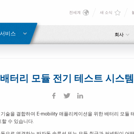
전세계
새 소식
English
비밀번호 복구
Deutsch
 서비스
회사
Italiano
이메일
Français
배터리 모듈 전기 테스트 시스템
비밀번호
Español
日本語 (Japanese)
술을 결합하여 E-mobility 애플리케이션을 위한 배터리 모
中文 (Chinese)
아직 등록하지 않으셨다면, 지금 무료로 등록하실 수 있습니다!
할 수 있습니다.
여기를 클릭하십시오!
한국어 (Korean)
수동으로 연결하는 반자동 솔루션 또는 모듈 취급과 커넥팅이 어떤