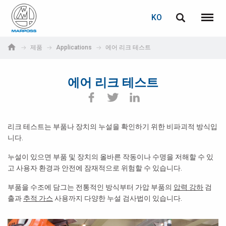
로그인
비밀번호 복구
KO
English
메뉴
Marposs
Deutsch
제품
Applications
에어 리크 테스트
S.p.A.
이메일
Italiano
에어 리크 테스트
Français
비밀번호
Español
리크 테스트는 부품나 장치의 누설을 확인하기 위한 비파괴적 방식입
니다.
日本語 (Japanese)
누설이 있으면 부품 및 장치의 올바른 작동이나 수명을 저해할 수 있
中文 (Chinese)
고 사용자 환경과 안전에 잠재적으로 위험할 수 있습니다.
부품을 수조에 담그는 전통적인 방식부터 가압 부품의
한국어 (Korean)
압력 강하
검
출과
추적 가스
사용까지 다양한 누설 검사법이 있습니다.
아직 등록하지 않으셨다면, 지금 무료로 등록하실 수 있습니다!
여기를 클릭하십시오!