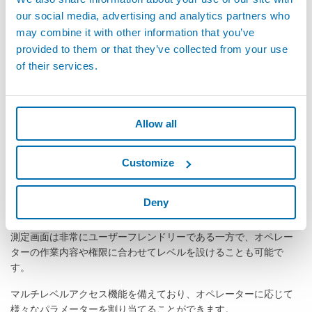
our social media, advertising and analytics partners who
精密で正確な測定
may combine it with other information that you’ve
Optoflashは、厳しい基準を求められる生産現場でも高精度な測定
provided to them or that they’ve collected from your use
を保証します。
of their services.
統合されたソリューション
Optoflashはオールインワンのソリューションです。複雑な配線や
Allow all
追加部品の準備も必要ありません。大変な設置工事も不要で、電
源を入れるだけですぐに使用できるのもOptoflashの魅力のひとつ
です。
Customize
使い方はとても簡単です！
Deny
初心者でも簡単に測定項目を追加することが可能です。
測定画面は非常にユーザーフレンドリーである一方で、オペレー
ターの作業内容や権限に合わせてレベルを設けることも可能で
す。
マルチレベルアクセス機能を備えており、オペレーターに応じて
様々なパラメーターを割り当てることができます。