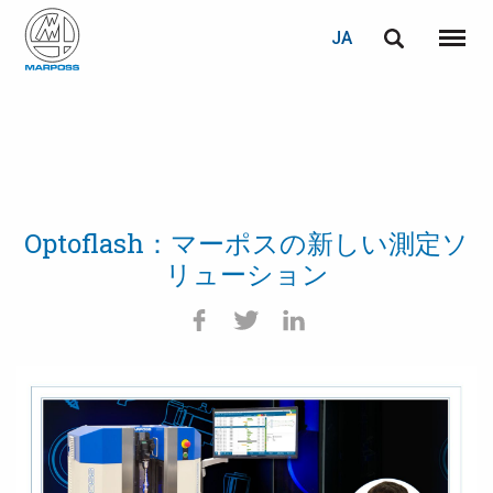
JA
English
メニュ
Marposs
Deutsch
S.p.A.
Italiano
Français
Optoflash：マーポスの新しい測定ソ
Español
リューション
日本語 (Japanese)
中文 (Chinese)
한국어 (Korean)