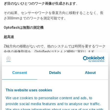
ぎ目のないひとつの
ワーク画像が生成されます
。
その結果、センサーやワークを垂直方向に移動することなく、長
さ300mmまでのワークを測定可能です。
Optoflashは無類の測定機
超高速
Z軸方向の移動がないので、他のシステムでは時間を要するワーク
全体の画像取得を、Optoflashはほとんど瞬時に実行します。
サイクルタイムは驚くほど高速です。測定エリアの数を問わず、
わずか2秒で100箇所の静的測定を実行します。
Consent
Details
About
使いやすい：お客様目線で設計
使いやすい画面操作で、トレーニングコストを大幅に削減できま
This website uses cookies
す。分かりやすい測定結果の表示、ワーク状態の詳細確認、グラ
フィック設定の変更などが可能です。システムは極めて使いやす
We use cookies to personalise content and ads, to
く、Optoflashを使用した新しい測定の設定もこれ以上ないくらい
provide social media features and to analyse our traffic.
簡単です。
We also share information about your use of our site with