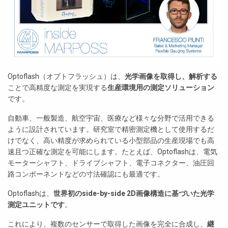
Optoflash（オプトフラッシュ）は、
光学画像を取得し、解析する
ことで高精度な測定を実現する
生産環境用の測定ソリューション
です。
自動車、一般製造、航空宇宙、医療など様々な分野で活用できる
ように設計されています。研究室で精密測定機として使用するだ
けでなく、高い精度が求められている小型部品の生産現場でも高
速且つ正確な測定を可能にします。たとえば、Optoflashは、電気
モーターシャフト、ドライブシャフト、電子コネクター、油圧回
路コンポーネントなどの寸法確認にも最適です。
Optoflashは、
世界初のside-by-side
2D
画像構造に基づいた光学
測定ユニットです
。
これにより、複数のセンサーで取得した画像を完全に合成し、
継