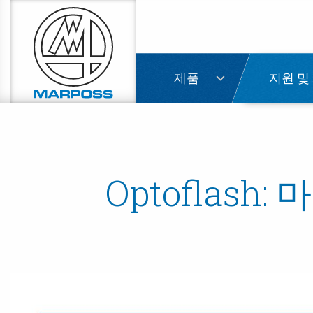
Marposs
S.p.A.
제품
지원 및
Optoflas