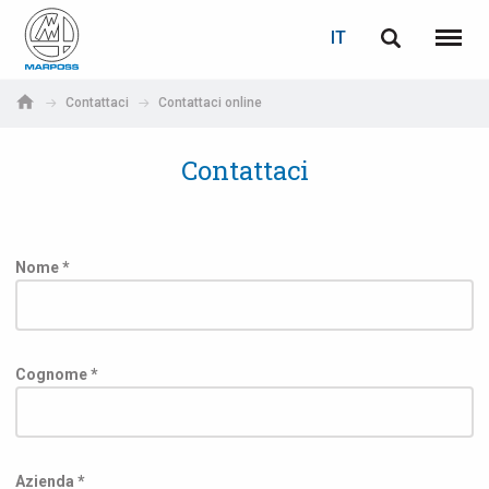
LOGIN
RECUPERA PASSWORD
IT
English
Menu
Marposs
Deutsch
Contattaci
Contattaci online
S.p.A.
E-mail
Italiano
Contattaci
Français
Password
Español
Nome *
日本語 (Japanese)
中文 (Chinese)
Cognome *
한국어 (Korean)
Se non sei ancora registrato, fallo ora: è gratis!
Clicca qui!
Azienda *