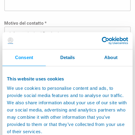
Motivo del contatto *
Argomento
Consent
Details
About
This website uses cookies
We use cookies to personalise content and ads, to
Per consentire la consegna del messaggio direttamente
all'ufficio competente seleziona il campo applicativo nella
provide social media features and to analyse our traffic.
lista sottostante: *
We also share information about your use of our site with
our social media, advertising and analytics partners who
Industria Aerospaziale
may combine it with other information that you’ve
Applicazioni su macchina utensile
provided to them or that they’ve collected from your use
of their services.
Monitoraggio su macchine utensili