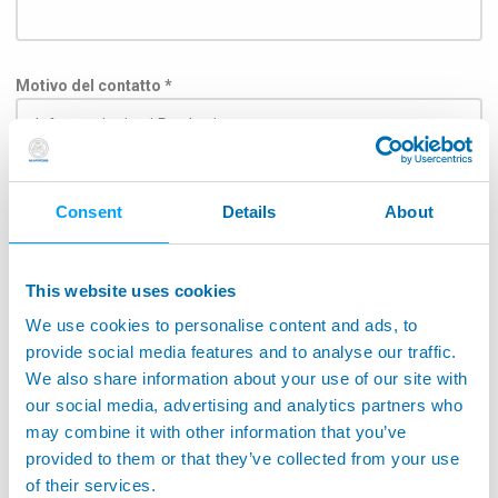
Motivo del contatto *
Argomento
Consent
Details
About
This website uses cookies
We use cookies to personalise content and ads, to
Per consentire la consegna del messaggio direttamente
all'ufficio competente seleziona il campo applicativo nella
provide social media features and to analyse our traffic.
lista sottostante: *
We also share information about your use of our site with
our social media, advertising and analytics partners who
Industria Aerospaziale
may combine it with other information that you’ve
Applicazioni su macchina utensile
provided to them or that they’ve collected from your use
of their services.
Monitoraggio su macchine utensili