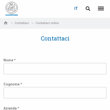
LOGIN
RECUPERA PASSWORD
IT
English
Menu
Marposs
Deutsch
Contattaci
Contattaci online
S.p.A.
E-mail
Italiano
Contattaci
Français
Password
Español
Nome *
日本語 (Japanese)
中文 (Chinese)
Cognome *
한국어 (Korean)
Se non sei ancora registrato, fallo ora: è gratis!
Clicca qui!
Azienda *