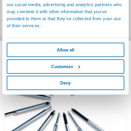
PRECISION GAUGING - Reference
Vereinfachtes Chinesisch
our social media, advertising and analytics partners who
Guide:
(21.09MB)
may combine it with other information that you’ve
mehrsprachig (Eng Deu Ita
provided to them or that they’ve collected from your use
-
Fra Spa Por Jap)
of their services.
Allow all
VERWANDTE PRODUKTE
Customize
Deny