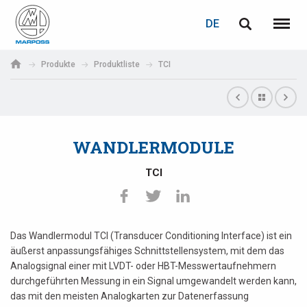
LOGIN
PASSWORTWIEDERHERSTELLUNG
DE
English
Menü
Marposs
Deutsch
Produkte
Produktliste
TCI
S.p.A.
E-Mail-Adresse
Italiano
Français
WANDLERMODULE
Passwort
Español
TCI
日本語 (Japanese)
中文 (Chinese)
Das Wandlermodul TCI (Transducer Conditioning Interface) ist ein
äußerst anpassungsfähiges Schnittstellensystem, mit dem das
한국어 (Korean)
Analogsignal einer mit LVDT- oder HBT-Messwertaufnehmern
Wenn Sie noch nicht registriert sind, können Sie dies jetzt tun.
durchgeführten Messung in ein Signal umgewandelt werden kann,
Hier klicken!
das mit den meisten Analogkarten zur Datenerfassung