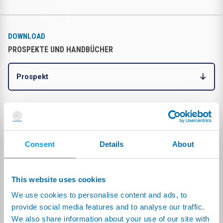
DOWNLOAD
PROSPEKTE UND HANDBÜCHER
Prospekt
PROSPEKT
PRECISION GAUGING - Reference
Englisch
Guide:
(28.06MB)
Consent
Details
About
TCI:
(415.68kB)
Italienisch
TCI:
(454.97kB)
This website uses cookies
TCI:
(517.41kB)
We use cookies to personalise content and ads, to
Japanisch
PRECISION GAUGING - Reference
Guide:
(27.05MB)
provide social media features and to analyse our traffic.
We also share information about your use of our site with