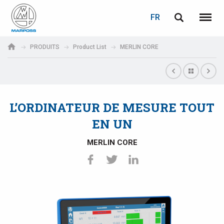
LOGIN
PASSWORD RECOVERY
FR
English
Menu
Marposs
Deutsch
PRODUITS
Product List
MERLIN CORE
S.p.A.
Adresse électronique
Italiano
Français
L’ORDINATEUR DE MESURE TOUT
Password
Español
EN UN
日本語 (Japanese)
MERLIN CORE
中文 (Chinese)
한국어 (Korean)
If you are not yet registered, you may do it now: it is free!
Click here!