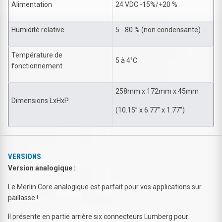
Alimentation
24 VDC -15%/+20 %
Humidité relative
5 - 80 % (non condensante)
Température de
5 à 4°C
fonctionnement
258mm x 172mm x 45mm
Dimensions LxHxP
(10.15” x 6.77” x 1.77”)
VERSIONS
Version analogique :
Le Merlin Core analogique est parfait pour vos applications sur
paillasse !
Il présente en partie arrière six connecteurs Lumberg pour