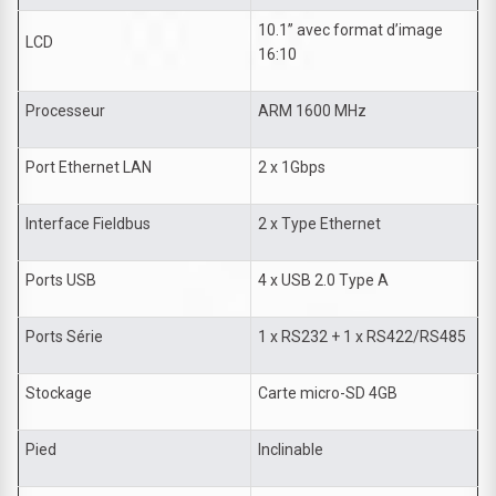
10.1’’ avec format d’image
LCD
16:10
Processeur
ARM 1600 MHz
Port Ethernet LAN
2 x 1Gbps
Interface Fieldbus
2 x Type Ethernet
Ports USB
4 x USB 2.0 Type A
Ports Série
1 x RS232 + 1 x RS422/RS485
Stockage
Carte micro-SD 4GB
Pied
Inclinable