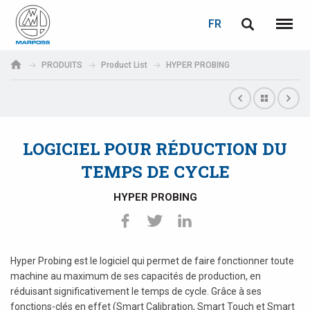
LOGIN
PASSWORD RECOVERY
FR
English
Menu
Marposs
Deutsch
PRODUITS
Product List
HYPER PROBING
S.p.A.
Adresse électronique
Italiano
Français
LOGICIEL POUR RÉDUCTION DU
Password
Español
TEMPS DE CYCLE
日本語 (Japanese)
HYPER PROBING
中文 (Chinese)
한국어 (Korean)
Hyper Probing est le logiciel qui permet de faire fonctionner toute
If you are not yet registered, you may do it now: it is free!
machine au maximum de ses capacités de production, en
réduisant significativement le temps de cycle. Grâce à ses
Click here!
fonctions-clés en effet (Smart Calibration, Smart Touch et Smart