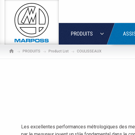
Marposs
S.p.A.
LOGIN
PRODUITS
ASSI
PRODUITS
Product List
COULISSEAUX
Les excellentes performances métrologiques des mesu
If
par le mesureur jouent un rôle fondamental dans le co