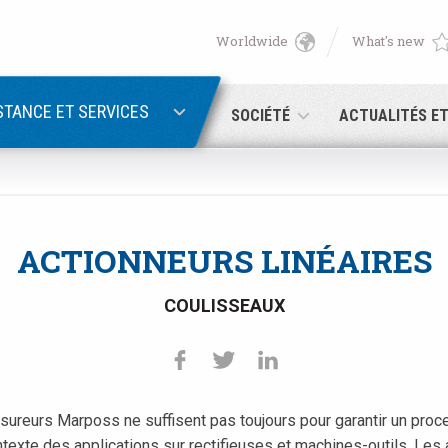
Worldwide
What's new
English
PASSWORD RECOVERY
Deutsch
STANCE ET SERVICES
SOCIÉTÉ
ACTUALITÉS E
Italiano
Adresse électronique
Français
ACTIONNEURS LINÉAIRES
Password
Español
COULISSEAUX
日本語 (Japanese)
中文 (Chinese)
reurs Marposs ne suffisent pas toujours pour garantir un pro
 you are not yet registered, you may do it now: it is free!
Click her
한국어 (Korean)
ntexte des applications sur rectifieuses et machines-outils. Le