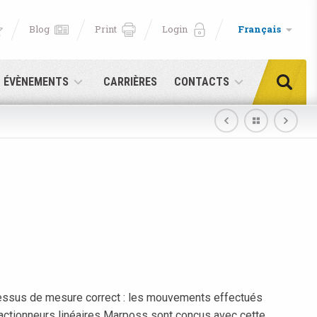
Blog
Print
Login
Français
T ÉVÈNEMENTS
CARRIÈRES
CONTACTS
cessus de mesure correct : les mouvements effectués
e!
s actionneurs linéaires Marposs sont conçus avec cette