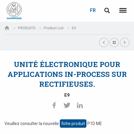
LOGIN
PASSWORD RECOVERY
FR
English
Menu
Marposs
Deutsch
PRODUITS
Product List
E9
S.p.A.
Adresse électronique
Italiano
Français
UNITÉ ÉLECTRONIQUE POUR
Password
Español
APPLICATIONS IN-PROCESS SUR
RECTIFIEUSES.
日本語 (Japanese)
E9
中文 (Chinese)
한국어 (Korean)
If you are not yet registered, you may do it now: it is free!
Veuillez consulter la nouvelle
fiche produit
P1D ME
Click here!