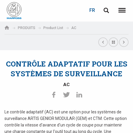
LOGIN
PASSWORD RECOVERY
FR
English
Menu
Marposs
Deutsch
PRODUITS
Product List
AC
S.p.A.
Adresse électronique
Italiano
Français
CONTRÔLE ADAPTATIF POUR LES
Password
Español
SYSTÈMES DE SURVEILLANCE
日本語 (Japanese)
AC
中文 (Chinese)
한국어 (Korean)
Le contrôle adaptatif (AC) est une option pour les systèmes de
If you are not yet registered, you may do it now: it is free!
surveillance ARTIS GENIOR MODULAR (GEM) et CTM. Cette option
contrôle la vitesse d'avance d'un cycle de coupe pour maintenir
Click here!
une charge constante sur l'outil tout au long du cycle. Une