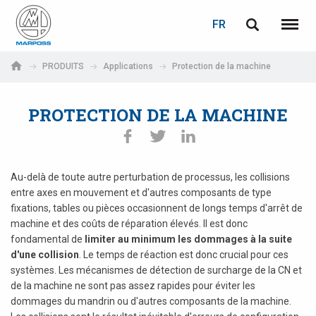
LOGIN
PASSWORD RECOVERY
FR
English
Menu
Marposs
Deutsch
PRODUITS
Applications
Protection de la machine
S.p.A.
Adresse électronique
Italiano
PROTECTION DE LA MACHINE
Français
Password
Español
Au-delà de toute autre perturbation de processus, les collisions
entre axes en mouvement et d'autres composants de type
日本語 (Japanese)
fixations, tables ou pièces occasionnent de longs temps d'arrêt de
machine et des coûts de réparation élevés. Il est donc
中文 (Chinese)
fondamental de
limiter au minimum les dommages à la suite
d'une collision
. Le temps de réaction est donc crucial pour ces
한국어 (Korean)
systèmes. Les mécanismes de détection de surcharge de la CN et
If you are not yet registered, you may do it now: it is free!
de la machine ne sont pas assez rapides pour éviter les
dommages du mandrin ou d'autres composants de la machine.
Click here!