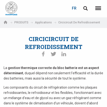
LOGIN
PASSWORD RECOVERY
FR
English
Menu
Marposs
Deutsch
PRODUITS
Applications
Circicircuit De Refroidissement
S.p.A.
Adresse électronique
Italiano
CIRCICIRCUIT DE
Français
REFROIDISSEMENT
Password
Español
日本語 (Japanese)
La
gestion thermique correcte du bloc batterie est un aspect
déterminant
, duquel dépend non seulement l’efficacité et la durée
中文 (Chinese)
des batteries, mais aussi la sécurité de tout le système.
Les composants du circuit de réfrigération comme les plaques
한국어 (Korean)
refroidissantes, le refroidisseur et les flexibles, fonctionnant avec
If you are not yet registered, you may do it now: it is free!
un mélange d’eau et de glycol ou avec un gaz réfrigérant comme
Click here!
dans le système de climatisation d’un véhicule, doivent d’abord