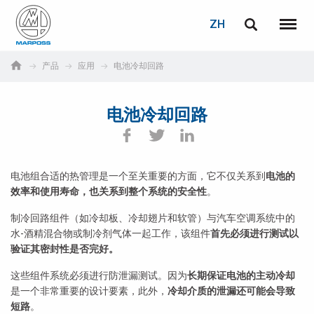
登录
密码重置
ZH
English
菜单
Marposs
Deutsch
产品
应用
电池冷却回路
S.p.A.
电子邮箱
Italiano
电池冷却回路
Français
密码
Español
电池组合适的热管理是一个至关重要的方面，它不仅关系到
电池的
效率和使用寿命，也关系到整个系统的安全性
。
日本語 (Japanese)
制冷回路组件（如冷却板、冷却翅片和软管）与汽车空调系统中的
中文 (Chinese)
水-酒精混合物或制冷剂气体一起工作，该组件
首先必须进行测试以
验证其密封性是否完好。
한국어 (Korean)
这些组件系统必须进行防泄漏测试。因为
长期保证电池的主动冷却
是一个非常重要的设计要素，此外，
冷却介质的泄漏还可能会导致
如您尚未注册，可立即免费注册！
点击此处！
短路
。