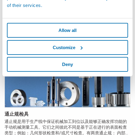
of their services.
业个人电脑连接起来的接口盒。 该系统由车间认证，可根据需要组
成管理模拟/数字传感器以及数字输入/输出信号。
Allow all
Customize
Deny
通止规检具
通止规是用于生产线中保证机械加工到位以及能够正确发挥功能的
手动机械测量工具。它们之间彼此不同是基于正在进行的表面检查
类型；例如：几何形状检查和/或尺寸检查。有两类通止规： 内部圆