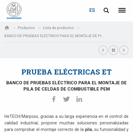
ACCEDER
RECUPERACIÓN DE CONTRASEÑA
ES
English
Menú
Marposs
Deutsch
Productos
Lista de productos
S.p.A.
BANCO DE PRUEBAS ELÉCTRICO PARA EL MONTAJE DE PILA DE CELDAS DE COMBUSTIBLE PEM
Correo electrónico
Italiano
Français
Contraseña
Español
PRUEBA ELÉCTRICAS ET
日本語 (Japanese)
BANCO DE PRUEBAS ELÉCTRICO PARA EL MONTAJE DE
PILA DE CELDAS DE COMBUSTIBLE PEM
中文 (Chinese)
한국어 (Korean)
HeTECH/Marposs, gracias a su larga experiencia en el control de
Si aún no está registrado, puede hacerlo ahora: ¡es gratis!
calidad industrial, propone muchas soluciones personalizadas
Haga clic aquí
para comprobar el montaje correcto de la
pila
, su funcionalidad y