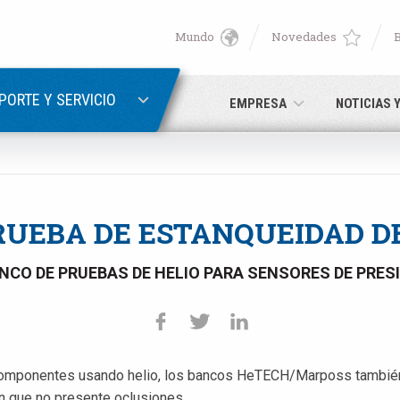
Mundo
Novedades
English
ER
RECUPERACIÓN DE CONTRASEÑA
Deutsch
PORTE Y SERVICIO
EMPRESA
NOTICIAS 
Italiano
Correo electrónico
Français
RUEBA DE ESTANQUEIDAD D
Contraseña
Español
NCO DE PRUEBAS DE HELIO PARA SENSORES DE PRES
日本語 (Japanese)
中文 (Chinese)
componentes usando helio, los bancos HeTECH/Marposs también
ún no está registrado, puede hacerlo ahora: ¡es gratis!
Haga clic 
한국어 (Korean)
an que no presente oclusiones.