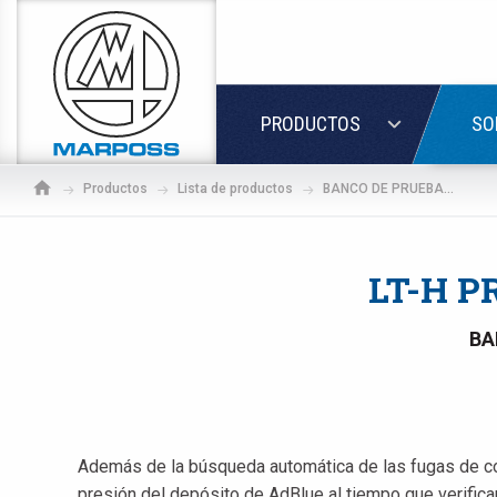
Marposs
S.p.A.
ACCED
PRODUCTOS
SO
Productos
Lista de productos
BANCO DE PRUEBAS DE HELIO PARA SENSORES DE PRESIÓN
LT-H P
BA
Además de la búsqueda automática de las fugas de 
Si a
presión del depósito de AdBlue al tiempo que verific